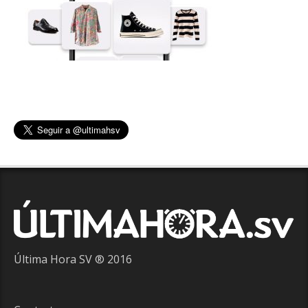
Última Hora SV ® 2016