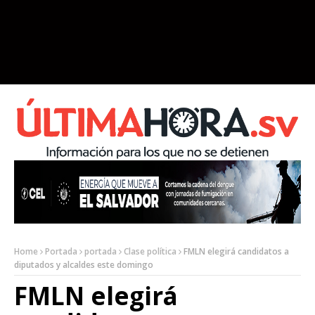
Home
Portada
portada
Clase política
FMLN elegirá candidatos a
diputados y alcaldes este domingo
FMLN elegirá