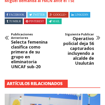
Miguel demanda al FMLN ante el TSE
FACEBOOK
TWITTER
GOOGLE+
LINKEDIN
TUMBLR
PINTEREST
MAIL
Publicaciones
Siguiente Publicar
Anteriores
Operativo
Selecta femenina
policial deja 56
clasifica como
capturados
primera de su
incluyendo a
grupo en
alcalde de
eliminatoria
Usulután
UNCAF sub-20
ARTÍCULOS RELACIONADOS