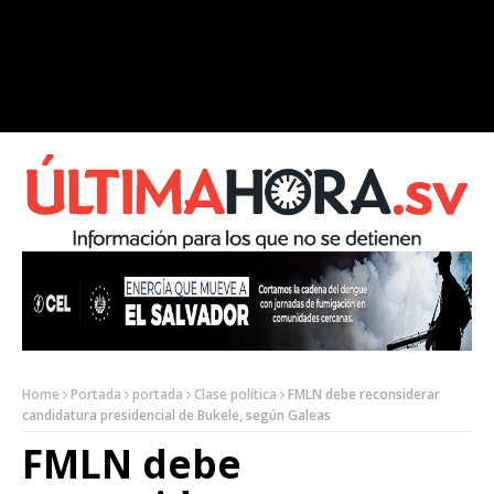
Home
Portada
portada
Clase política
FMLN debe reconsiderar
candidatura presidencial de Bukele, según Galeas
FMLN debe