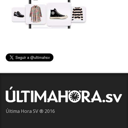
Última Hora SV ® 2016