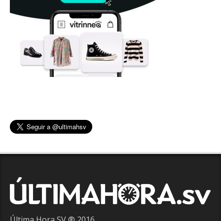
Última Hora SV ® 2016