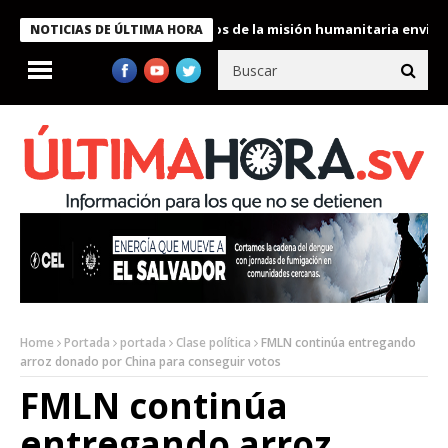
ukele condecora a miembros de la misión humanitaria enviada a V
NOTICIAS DE ÚLTIMA HORA
Home
Portada
portada
Clase política
FMLN continúa entregando
arroz donado por China para conseguir votos
FMLN continúa
entregando arroz