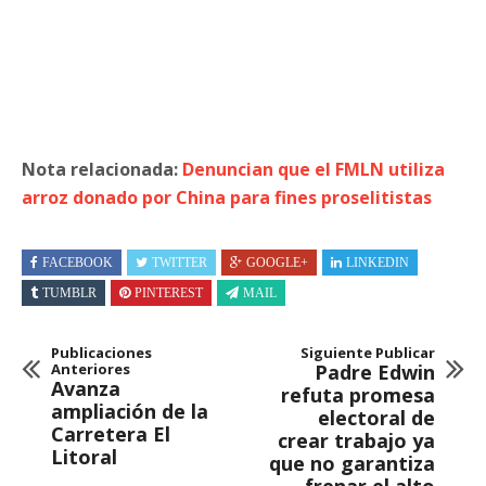
Nota relacionada:
Denuncian que el FMLN utiliza
arroz donado por China para fines proselitistas
FACEBOOK
TWITTER
GOOGLE+
LINKEDIN
TUMBLR
PINTEREST
MAIL
Publicaciones
Siguiente Publicar
Anteriores
Padre Edwin
Avanza
refuta promesa
ampliación de la
electoral de
Carretera El
crear trabajo ya
Litoral
que no garantiza