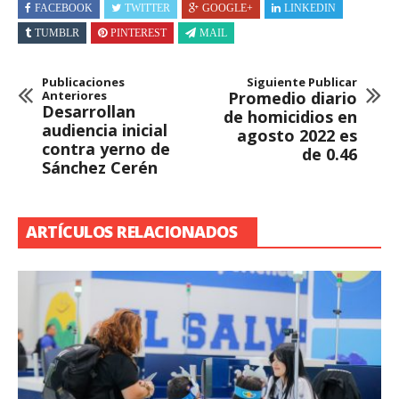
FACEBOOK
TWITTER
GOOGLE+
LINKEDIN
TUMBLR
PINTEREST
MAIL
Publicaciones
Siguiente Publicar
Anteriores
Promedio diario
Desarrollan
de homicidios en
audiencia inicial
agosto 2022 es
contra yerno de
de 0.46
Sánchez Cerén
ARTÍCULOS RELACIONADOS