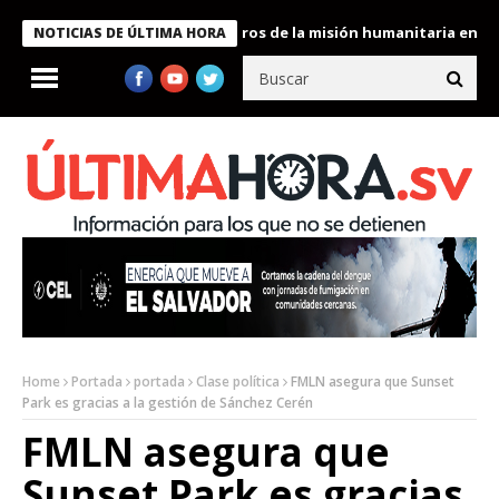
e Bukele condecora a miembros de la misión humanitaria enviada 
NOTICIAS DE ÚLTIMA HORA
Home
Portada
portada
Clase política
FMLN asegura que Sunset
Park es gracias a la gestión de Sánchez Cerén
FMLN asegura que
Sunset Park es gracias