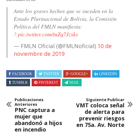
Ante los graves hechos que se suceden en la
Estado Plurinacional de Bolivia, la Comisión
Política del FMLN manifiesta:
?
pic.twitter.com/tnZq7Jzxks
— FMLN Oficial (@FMLNoficial)
10 de
noviembre de 2019
FACEBOOK
TWITTER
GOOGLE+
LINKEDIN
TUMBLR
PINTEREST
MAIL
Publicaciones
Siguiente Publicar
Anteriores
VMT coloca señal
PNC captura a
de alerta para
mujer que
prevenir riesgos
abandonó a hijos
en 75a. Av. Norte
en incendio