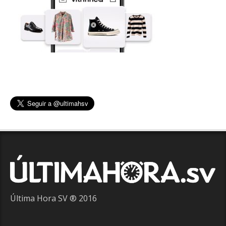
Última Hora SV ® 2016