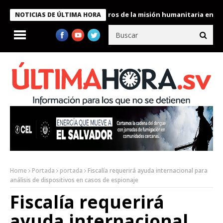
 Bukele condecora a miembros de la misión humanitaria enviada a
NOTICIAS DE ÚLTIMA HORA
Home
Portada
portada
Fiscalía requerirá ayuda internacional para
análisis de dispositivos en casos de espionaje
Fiscalía requerirá
ayuda internacional