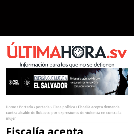
Home
Portada
portada
Clase política
Fiscalía acepta demanda
contra alcalde de Ilobasco por expresiones de violencia en contra la
mujer
Fiscalía acepta