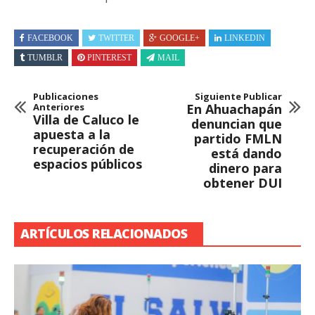
FACEBOOK
TWITTER
GOOGLE+
LINKEDIN
TUMBLR
PINTEREST
MAIL
Publicaciones
Siguiente Publicar
Anteriores
En Ahuachapán
Villa de Caluco le
denuncian que
apuesta a la
partido FMLN
recuperación de
está dando
espacios públicos
dinero para
obtener DUI
ARTÍCULOS RELACIONADOS