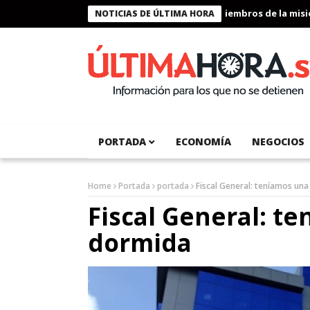
Presidente Bukele condecora a miembros de la misión 
NOTICIAS DE ÚLTIMA HORA
PORTADA
ECONOMÍA
NEGOCIOS
Home
Portada
portada
Fiscal General: teníamos un
Fiscal General: t
dormida