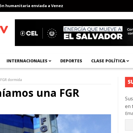
humanitaria enviada a Venezuela
Aeropuerto Internacional del Pa
INTERNACIONALES
DEPORTES
CLASE POLÍTICA
a FGR dormida
S
eníamos una FGR
Sus
en 
Ema