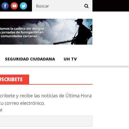
cífico registra 92 % de avance en obras de terracería
Aeropuert
SEGURIDAD CIUDADANA
UH TV
USCRIBETE
cribete y recibe las noticias de Última Hora
tu correo electrónico.
il