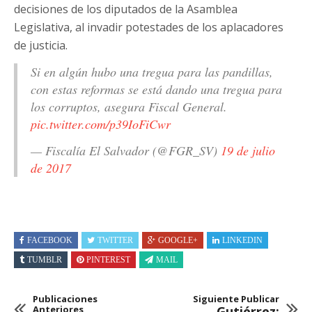
decisiones de los diputados de la Asamblea
Legislativa, al invadir potestades de los aplacadores
de justicia.
Si en algún hubo una tregua para las pandillas,
con estas reformas se está dando una tregua para
los corruptos, asegura Fiscal General.
pic.twitter.com/p39IoFiCwr
— Fiscalía El Salvador (@FGR_SV)
19 de julio
de 2017
FACEBOOK
TWITTER
GOOGLE+
LINKEDIN
TUMBLR
PINTEREST
MAIL
Publicaciones
Siguiente Publicar
Anteriores
Gutiérrez: