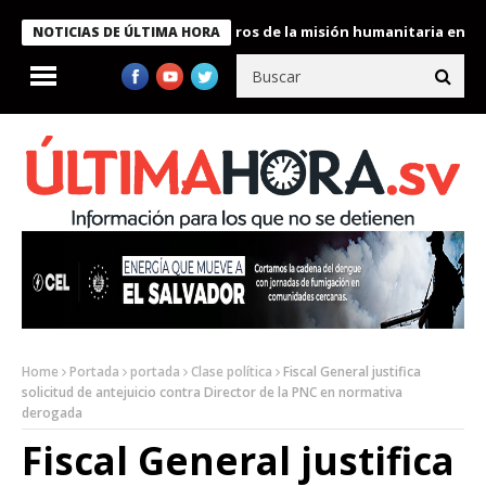
 Bukele condecora a miembros de la misión humanitaria enviada a
NOTICIAS DE ÚLTIMA HORA
Home
Portada
portada
Clase política
Fiscal General justifica
solicitud de antejuicio contra Director de la PNC en normativa
derogada
Fiscal General justifica