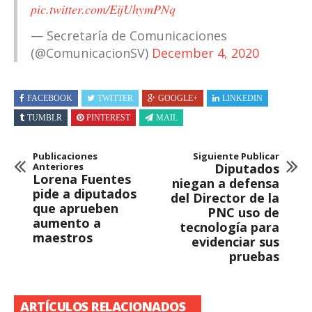
pic.twitter.com/EijUhymPNq
— Secretaría de Comunicaciones
(@ComunicacionSV)
December 4, 2020
FACEBOOK
TWITTER
GOOGLE+
LINKEDIN
TUMBLR
PINTEREST
MAIL
Publicaciones
Siguiente Publicar
Anteriores
Diputados
Lorena Fuentes
niegan a defensa
pide a diputados
del Director de la
que aprueben
PNC uso de
aumento a
tecnología para
maestros
evidenciar sus
pruebas
ARTÍCULOS RELACIONADOS