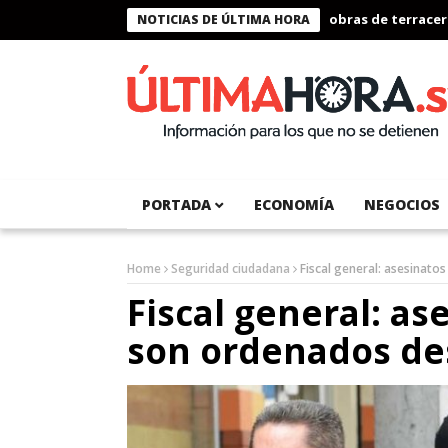
onal del Pacífico registra 92 % de avance en obras de terracería
NOTICIAS DE ÚLTIMA HORA
PORTADA
ECONOMÍA
NEGOCIOS
Home
Seguridad ciudadana
Fiscal general: asesinato
Fiscal general: as
son ordenados de