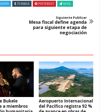
KEDIN
TUMBLR
PINTEREST
MAIL
Siguiente Publicar
Mesa fiscal define agenda
para siguiente etapa de
negociación
e Bukele
Aeropuerto Internacional
a a miembros
del Pacífico registra 92 %
ión humanitaria
de avance en obras de