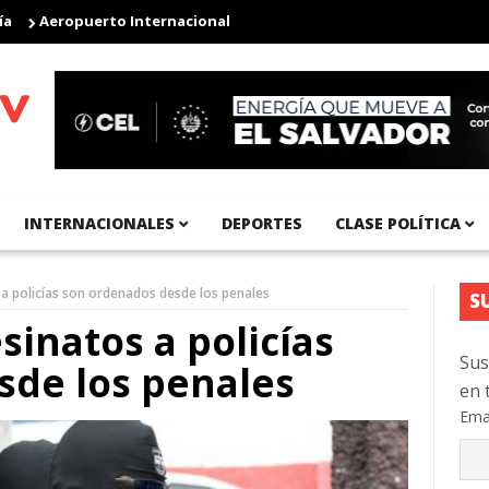
Aeropuerto Internacional de El Salvador supera los 2.63 millones d
INTERNACIONALES
DEPORTES
CLASE POLÍTICA
s a policías son ordenados desde los penales
S
esinatos a policías
Sus
sde los penales
en 
Ema