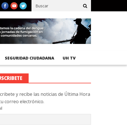
e pasajeros en el primer semestre de 2026
BCIE fortalece su perf
SEGURIDAD CIUDADANA
UH TV
USCRIBETE
cribete y recibe las noticias de Última Hora
tu correo electrónico.
il