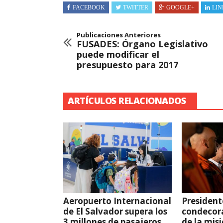
FACEBOOK
TWITTER
GOOGLE+
LIN
Publicaciones Anteriores
FUSADES: Órgano Legislativo
puede modificar el
presupuesto para 2017
ARTÍCULOS RELACIONADOS
Aeropuerto Internacional
President
de El Salvador supera los
condecor
3 millones de pasajeros
de la mis