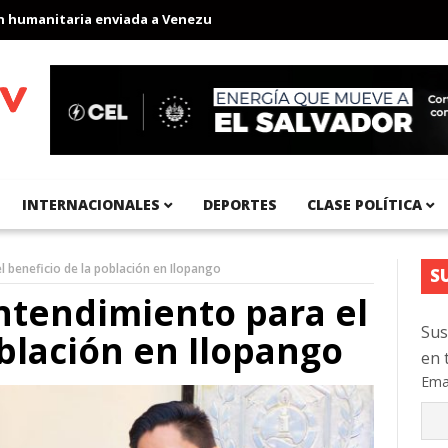
manitaria enviada a Venezuela
Aeropuerto Internacional del Pac
INTERNACIONALES
DEPORTES
CLASE POLÍTICA
l beneficio de la población en Ilopango
S
ntendimiento para el
Sus
oblación en Ilopango
en 
Ema