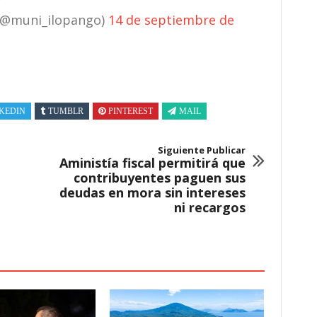
 (@muni_ilopango)
14 de septiembre de
KEDIN
TUMBLR
PINTEREST
MAIL
Siguiente Publicar
Aministía fiscal permitirá que
contribuyentes paguen sus
deudas en mora sin intereses
ni recargos