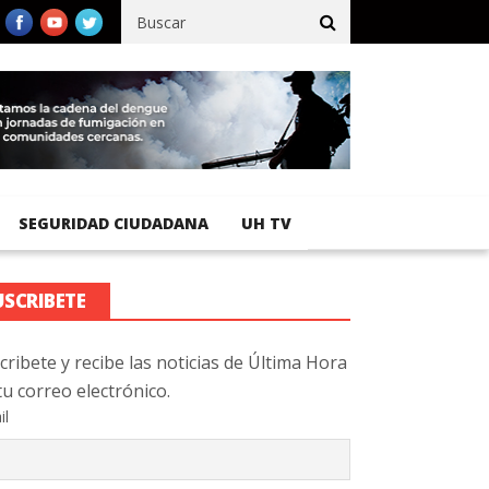
ífico registra 92 % de avance en obras de terracería
Aeropuerto
SEGURIDAD CIUDADANA
UH TV
USCRIBETE
cribete y recibe las noticias de Última Hora
tu correo electrónico.
il