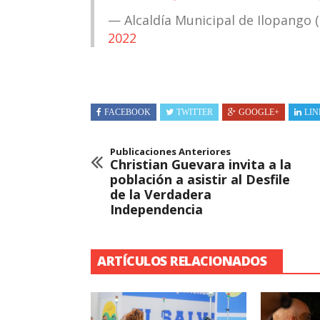
— Alcaldía Municipal de Ilopango
2022
FACEBOOK
TWITTER
GOOGLE+
LIN
Publicaciones Anteriores
Christian Guevara invita a la
población a asistir al Desfile
de la Verdadera
Independencia
ARTÍCULOS RELACIONADOS