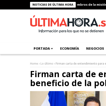
Presidente Bukele condecora a miembros de la misión hu
NOTICIAS DE ÚLTIMA HORA
PORTADA
ECONOMÍA
NEGOCIOS
Home
Lo último
Firman carta de entendimiento para e
Firman carta de e
beneficio de la p