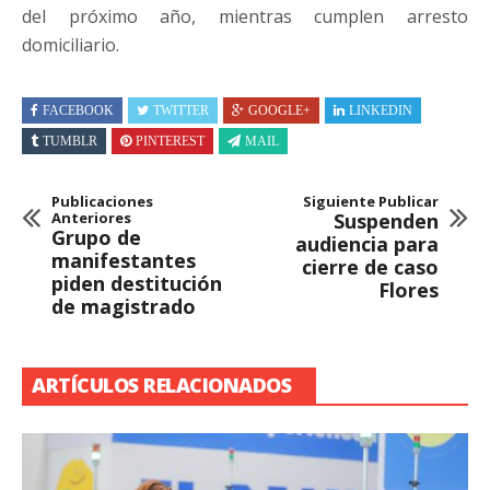
del próximo año, mientras cumplen arresto
domiciliario.
FACEBOOK
TWITTER
GOOGLE+
LINKEDIN
TUMBLR
PINTEREST
MAIL
Publicaciones
Siguiente Publicar
Anteriores
Suspenden
Grupo de
audiencia para
manifestantes
cierre de caso
piden destitución
Flores
de magistrado
ARTÍCULOS RELACIONADOS