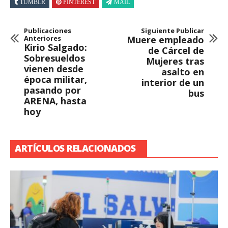
TUMBLR
PINTEREST
MAIL
Publicaciones
Siguiente Publicar
Anteriores
Muere empleado
Kirio Salgado:
de Cárcel de
Sobresueldos
Mujeres tras
vienen desde
asalto en
época militar,
interior de un
pasando por
bus
ARENA, hasta
hoy
ARTÍCULOS RELACIONADOS