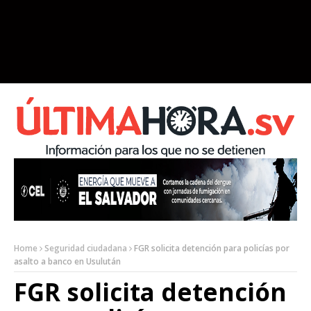
Home
Seguridad ciudadana
FGR solicita detención para policías por
asalto a banco en Usulután
FGR solicita detención