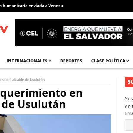
manitaria enviada a Venezuela
Aeropuerto Internacional del Pac
INTERNACIONALES
DEPORTES
CLASE POLÍTICA
ra del alcalde de Usulután
S
equerimiento en
Sus
e de Usulután
en 
Ema