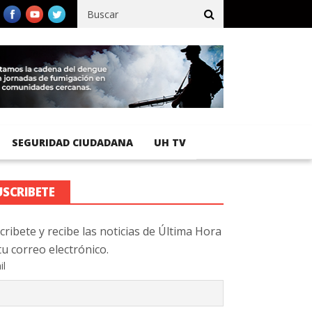
ífico registra 92 % de avance en obras de terracería
Aeropuerto 
SEGURIDAD CIUDADANA
UH TV
USCRIBETE
cribete y recibe las noticias de Última Hora
tu correo electrónico.
il