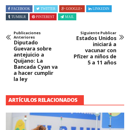
FACEBOOK
TWITTER
GOOGLE+
LINKEDIN
TUMBLR
PINTEREST
MAIL
Publicaciones
Siguiente Publicar
Anteriores
Estados Unidos
Diputado
iniciará a
Guevara sobre
vacunar con
antejuicio a
Pfizer a niños de
Quijano: La
5 a 11 años
Bancada Cyan va
a hacer cumplir
la ley
ARTÍCULOS RELACIONADOS