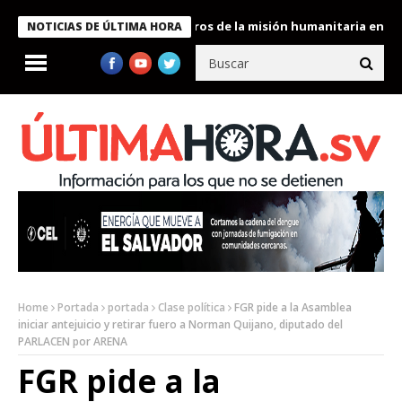
 Bukele condecora a miembros de la misión humanitaria enviada a
NOTICIAS DE ÚLTIMA HORA
Home
Portada
portada
Clase política
FGR pide a la Asamblea
iniciar antejuicio y retirar fuero a Norman Quijano, diputado del
PARLACEN por ARENA
FGR pide a la