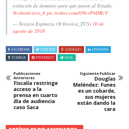
extinción de dominio para que pasen al Estado.
@elnoticiero_6
pic.twitter.com/O9crP4DRcY
— Yessica Espinoza (@Yessica_TCS)
10 de
agosto de 2018
FACEBOOK
TWITTER
GOOGLE+
LINKEDIN
TUMBLR
PINTEREST
MAIL
Publicaciones
Siguiente Publicar
Anteriores
Douglas
Fiscalía restringe
Meléndez: Funes
acceso a la
es un cobarde,
prensa en cuarto
sus mujeres
día de audiencia
están dando la
caso Saca
cara