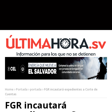
Home
Portada
portada
FGR incautará expedientes a Corte de
Cuentas
FGR incautará