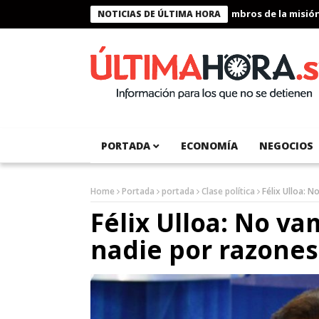
Presidente Bukele condecora a miembros de la misión hum
NOTICIAS DE ÚLTIMA HORA
PORTADA
ECONOMÍA
NEGOCIOS
Home
Portada
portada
Clase política
Félix Ulloa: 
Félix Ulloa: No va
nadie por razones