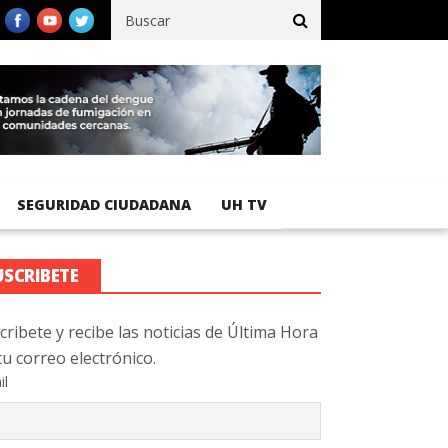
fico registra 92 % de avance en obras de terracería
Aeropuerto I
SEGURIDAD CIUDADANA
UH TV
USCRIBETE
cribete y recibe las noticias de Última Hora
tu correo electrónico.
il