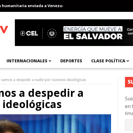
anitaria enviada a Venezuela
Aeropuerto Internacional del Pací
INTERNACIONALES
DEPORTES
CLASE POLÍTICA
No vamos a despedir a nadie por razones ideológicas
S
mos a despedir a
Sus
 ideológicas
en 
Ema