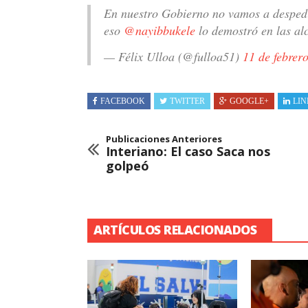
En nuestro Gobierno no vamos a despedir
eso
@nayibbukele
lo demostró en las al
— Félix Ulloa (@fulloa51)
11 de febrer
FACEBOOK
TWITTER
GOOGLE+
LIN
Publicaciones Anteriores
Interiano: El caso Saca nos
golpeó
ARTÍCULOS RELACIONADOS