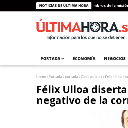
Presidente Bukele condecora a miembros de la misión hum
NOTICIAS DE ÚLTIMA HORA
PORTADA
ECONOMÍA
NEGOCIOS
Home
Portada
portada
Clase política
Félix Ulloa di
Félix Ulloa disert
negativo de la cor