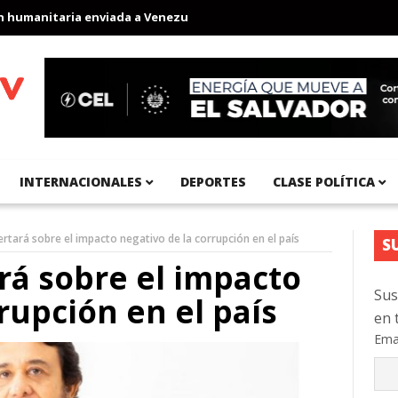
anitaria enviada a Venezuela
Aeropuerto Internacional del Pacíf
INTERNACIONALES
DEPORTES
CLASE POLÍTICA
sertará sobre el impacto negativo de la corrupción en el país
S
ará sobre el impacto
Sus
rupción en el país
en 
Ema