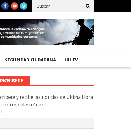
ico registra 92 % de avance en obras de terracería
Aeropuerto I
SEGURIDAD CIUDADANA
UH TV
USCRIBETE
cribete y recibe las noticias de Última Hora
tu correo electrónico.
il