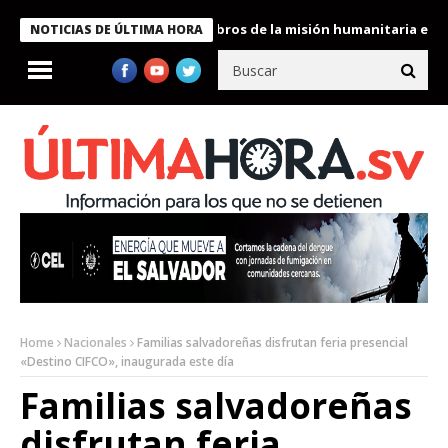
te Bukele condecora a miembros de la misión humanitaria enviada
NOTICIAS DE ÚLTIMA HORA
Home
Nacionales
Familias salvadoreñas disfrutan feria presencial
«Destino CIFCO», inaugurada este día
Familias salvadoreñas
disfrutan feria