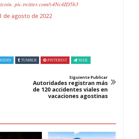
tcoin
.
pic.twitter.com/y4Nc4ID5b3
1 de agosto de 2022
KEDIN
TUMBLR
PINTEREST
MAIL
Siguiente Publicar
Autoridades registran más
de 120 accidentes viales en
vacaciones agostinas