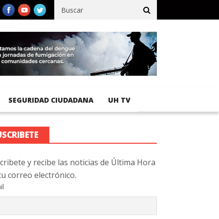
ico registra 92 % de avance en obras de terracería
Aeropuerto In
SEGURIDAD CIUDADANA
UH TV
USCRIBETE
cribete y recibe las noticias de Última Hora
tu correo electrónico.
il