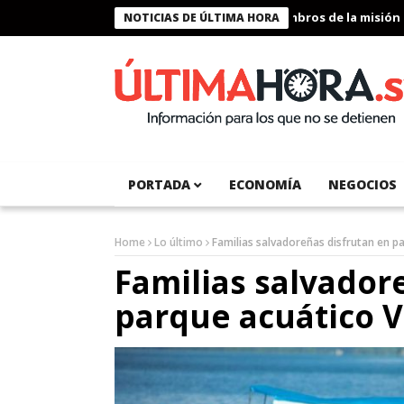
Presidente Bukele condecora a miembros de la misión huma
NOTICIAS DE ÚLTIMA HORA
PORTADA
ECONOMÍA
NEGOCIOS
Home
Lo último
Familias salvadoreñas disfrutan en pa
Familias salvador
parque acuático V