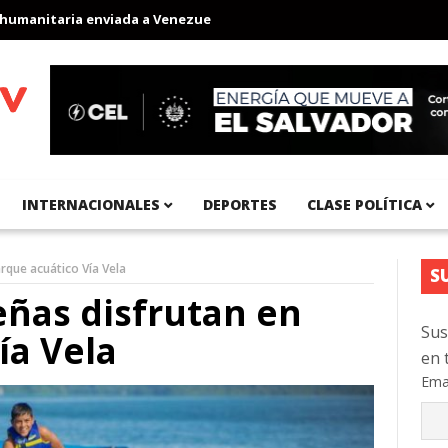
nitaria enviada a Venezuela
Aeropuerto Internacional del Pacíf
INTERNACIONALES
DEPORTES
CLASE POLÍTICA
rque acuático Vía Vela
S
eñas disfrutan en
Sus
ía Vela
en 
Ema