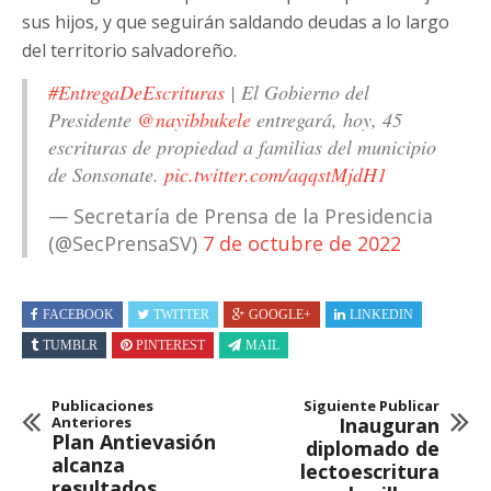
sus hijos, y que seguirán saldando deudas a lo largo
del territorio salvadoreño.
#EntregaDeEscrituras
| El Gobierno del
Presidente
@nayibbukele
entregará, hoy, 45
escrituras de propiedad a familias del municipio
de Sonsonate.
pic.twitter.com/aqqstMjdH1
— Secretaría de Prensa de la Presidencia
(@SecPrensaSV)
7 de octubre de 2022
FACEBOOK
TWITTER
GOOGLE+
LINKEDIN
TUMBLR
PINTEREST
MAIL
Publicaciones
Siguiente Publicar
Anteriores
Inauguran
Plan Antievasión
diplomado de
alcanza
lectoescritura
resultados