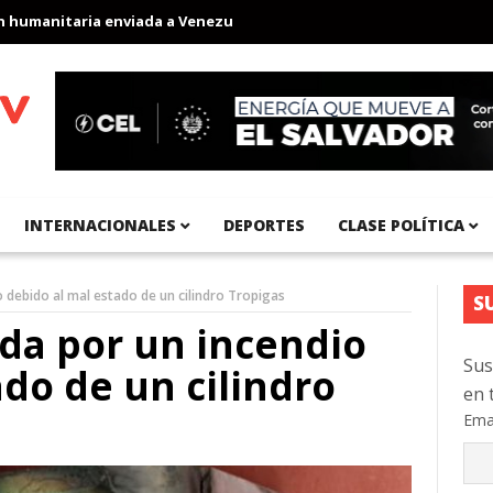
manitaria enviada a Venezuela
Aeropuerto Internacional del Pací
INTERNACIONALES
DEPORTES
CLASE POLÍTICA
o debido al mal estado de un cilindro Tropigas
S
ada por un incendio
Sus
ado de un cilindro
en 
Ema