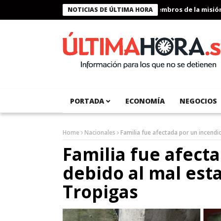
Presidente Bukele condecora a miembros de la misión hu
NOTICIAS DE ÚLTIMA HORA
PORTADA
ECONOMÍA
NEGOCIOS
Home
Nacionales
Familia fue afectada por un incendi
Familia fue afect
debido al mal est
Tropigas