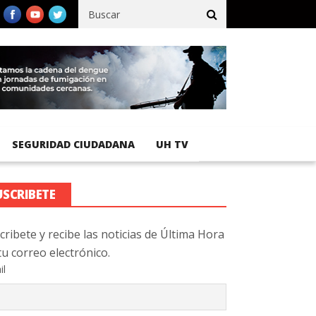
fico registra 92 % de avance en obras de terracería
Aeropuerto 
SEGURIDAD CIUDADANA
UH TV
USCRIBETE
cribete y recibe las noticias de Última Hora
tu correo electrónico.
il