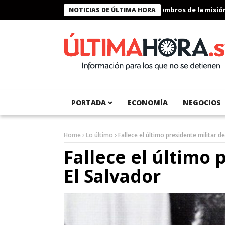
Presidente Bukele condecora a miembros de la misión hum
NOTICIAS DE ÚLTIMA HORA
PORTADA
ECONOMÍA
NEGOCIOS
Home
Lo último
Fallece el último presidente militar de
Fallece el último 
El Salvador