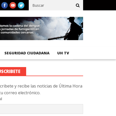
fico registra 92 % de avance en obras de terracería
Aeropuerto I
SEGURIDAD CIUDADANA
UH TV
USCRIBETE
cribete y recibe las noticias de Última Hora
tu correo electrónico.
il