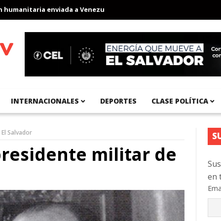
anitaria enviada a Venezuela
Aeropuerto Internacional del Pací
INTERNACIONALES
DEPORTES
CLASE POLÍTICA
 El Salvador
S
presidente militar de
Sus
en 
Ema