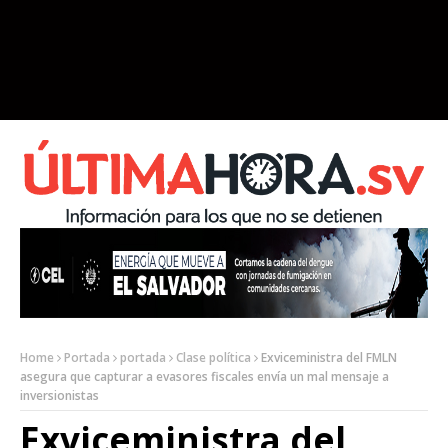
Home
Portada
portada
Clase política
Exviceministra del FMLN
asegura que capturar a evasores fiscales envía un mal mensaje a
inversionistas
Exviceministra del