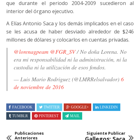
que durante el periodo 2004-2009 sucedieron al
interior del órgano ejecutivo.
A Elías Antonio Saca y los demás implicados en el caso
se les acusa de haber desviado alrededor de $246
millones de dólares y colocarlos en cuentas privadas.
@lorenagpeam
@FGR_SV
/ No doña Lorena. No
era mi responsabilidad ni la administración, ni la
custodia ni la utilización de esos fondos.
— Luis Mario Rodriguez (@LMRRelsalvador)
6
de noviembre de 2016
FACEBOOK
TWITTER
GOOGLE+
LINKEDIN
TUMBLR
PINTEREST
MAIL
Publicaciones
Siguiente Publicar
Anteriores
Gallegos: Saca