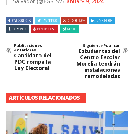
Salvador (@FGR_SV)
January 9, 2024
FACEBOOK
TWITTER
GOOGLE+
LINKEDIN
TUMBLR
PINTEREST
MAIL
Publicaciones
Siguiente Publicar
Anteriores
Estudiantes del
Candidato del
Centro Escolar
PDC rompe la
Morelia tendrán
Ley Electoral
instalaciones
remodeladas
ARTÍCULOS RELACIONADOS