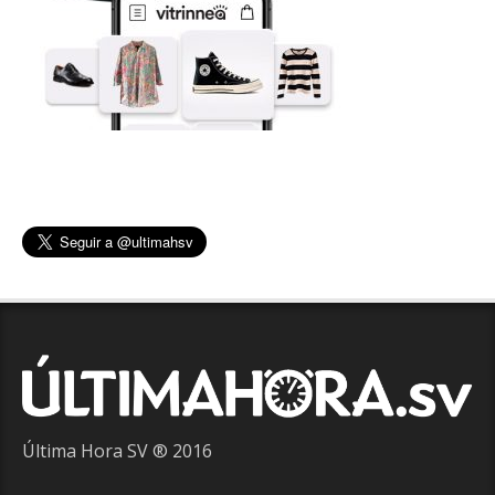
Última Hora SV ® 2016