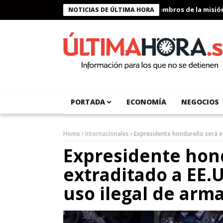
Presidente Bukele condecora a miembros de la misión hum
NOTICIAS DE ÚLTIMA HORA
PORTADA
ECONOMÍA
NEGOCIOS
Home
Internacionales
Expresidente hondureño será ex
Expresidente hon
extraditado a EE.U
uso ilegal de arm