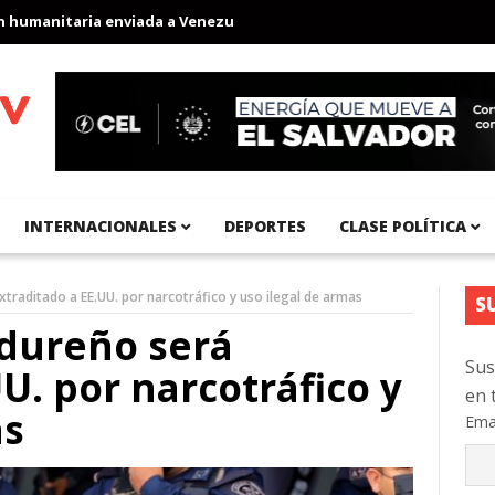
anitaria enviada a Venezuela
Aeropuerto Internacional del Pací
INTERNACIONALES
DEPORTES
CLASE POLÍTICA
traditado a EE.UU. por narcotráfico y uso ilegal de armas
S
dureño será
Sus
U. por narcotráfico y
en 
as
Ema