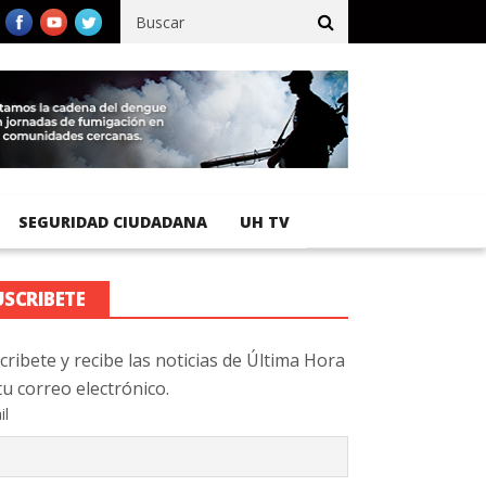
fico registra 92 % de avance en obras de terracería
Aeropuerto I
SEGURIDAD CIUDADANA
UH TV
USCRIBETE
cribete y recibe las noticias de Última Hora
tu correo electrónico.
il