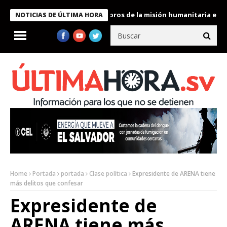
te Bukele condecora a miembros de la misión humanitaria enviada
NOTICIAS DE ÚLTIMA HORA
Home
Portada
portada
Clase política
Expresidente de ARENA tiene
más delitos que confesar
Expresidente de
ARENA tiene más