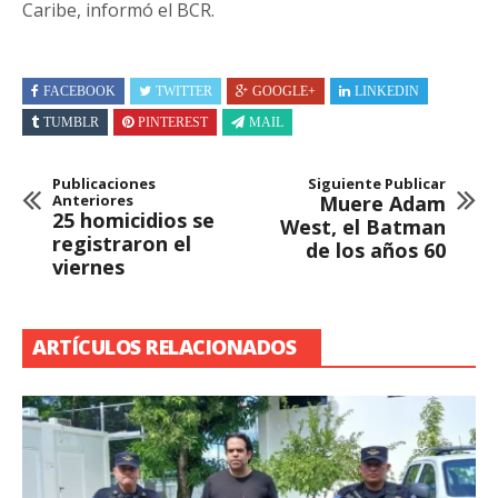
Caribe, informó el BCR.
FACEBOOK
TWITTER
GOOGLE+
LINKEDIN
TUMBLR
PINTEREST
MAIL
Publicaciones
Siguiente Publicar
Anteriores
Muere Adam
25 homicidios se
West, el Batman
registraron el
de los años 60
viernes
ARTÍCULOS RELACIONADOS