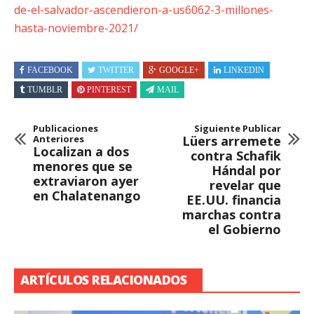
de-el-salvador-ascendieron-a-us6062-3-millones-
hasta-noviembre-2021/
FACEBOOK
TWITTER
GOOGLE+
LINKEDIN
TUMBLR
PINTEREST
MAIL
Publicaciones
Siguiente Publicar
Anteriores
Lüers arremete
Localizan a dos
contra Schafik
menores que se
Hándal por
extraviaron ayer
revelar que
en Chalatenango
EE.UU. financia
marchas contra
el Gobierno
ARTÍCULOS RELACIONADOS