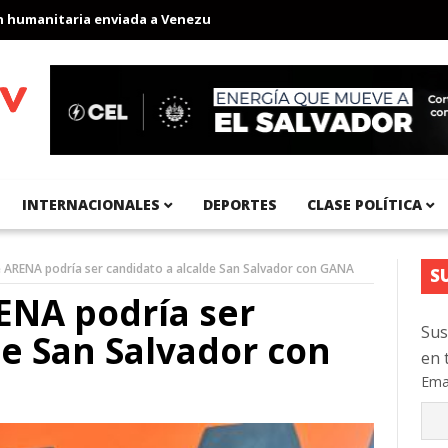
nitaria enviada a Venezuela
Aeropuerto Internacional del Pacífi
INTERNACIONALES
DEPORTES
CLASE POLÍTICA
e ARENA podría ser candidato a alcalde San Salvador con GANA
S
ENA podría ser
Sus
de San Salvador con
en 
Ema