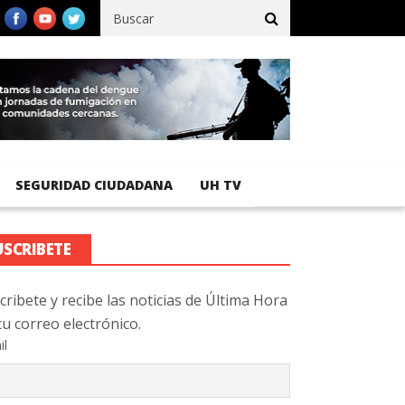
co registra 92 % de avance en obras de terracería
Aeropuerto In
SEGURIDAD CIUDADANA
UH TV
USCRIBETE
cribete y recibe las noticias de Última Hora
tu correo electrónico.
il