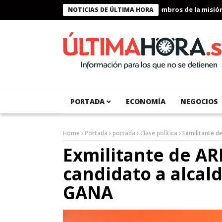
Presidente Bukele condecora a miembros de la misión huma
NOTICIAS DE ÚLTIMA HORA
PORTADA
ECONOMÍA
NEGOCIOS
Home
Portada
portada
Clase política
Exmilitante d
Exmilitante de AR
candidato a alcal
GANA