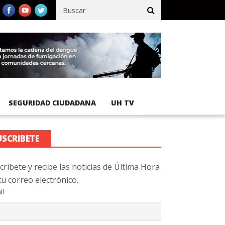
fico registra 92 % de avance en obras de terracería
Aeropuerto I
SEGURIDAD CIUDADANA
UH TV
USCRIBETE
cribete y recibe las noticias de Última Hora
tu correo electrónico.
il