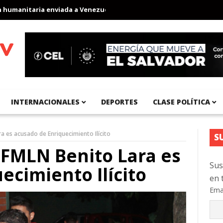
anitaria enviada a Venezuela
Aeropuerto Internacional del Pací
INTERNACIONALES
DEPORTES
CLASE POLÍTICA
a es acusado de Enriquecimiento Ilícito
S
 FMLN Benito Lara es
Sus
ecimiento Ilícito
en 
Ema