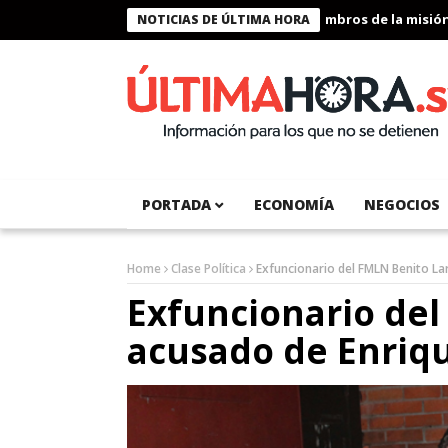
Presidente Bukele condecora a miembros de la misión hum
NOTICIAS DE ÚLTIMA HORA
PORTADA
ECONOMÍA
NEGOCIOS
Home
Clase Política
Exfuncionario del FMLN Benito Lar
Exfuncionario del
acusado de Enriqu