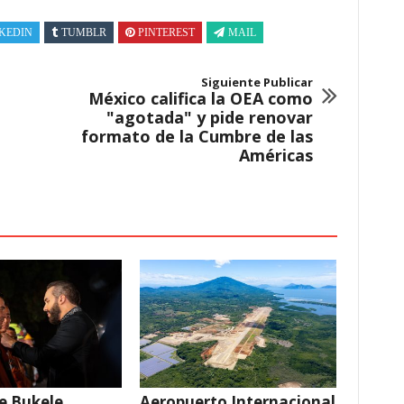
KEDIN
TUMBLR
PINTEREST
MAIL
Siguiente Publicar
México califica la OEA como
"agotada" y pide renovar
formato de la Cumbre de las
Américas
e Bukele
Aeropuerto Internacional