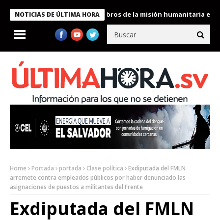
te Bukele condecora a miembros de la misión humanitaria enviada 
NOTICIAS DE ÚLTIMA HORA
Home
Portada
portada
Clase política
Exdiputada del FMLN
arremete contra empleados públicos por haber denunciado las
asignaciones de puestos a militantes del Frente
Exdiputada del FMLN