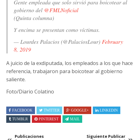
Gente empleada que solo sirvió para boicotear al
gobierno del
@FMLNoficial
(Quinta columna)
Y encima se presentan como víctimas.
— Lourdes Palacios (@PalaciosLour)
February
8, 2019
A juicio de la exdiputada, los empleados a los que hace
referencia, trabajaron para boicotear al gobierno
saliente.
Foto/Diario Colatino
FACEBOOK
TWITTER
GOOGLE+
LINKEDIN
TUMBLR
PINTEREST
MAIL
Publicaciones
Siguiente Publicar