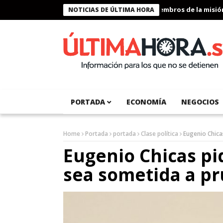
Presidente Bukele condecora a miembros de la misión hu
NOTICIAS DE ÚLTIMA HORA
PORTADA
ECONOMÍA
NEGOCIOS
Home
Portada
portada
Clase política
Eugenio Chica
Eugenio Chicas pi
sea sometida a pr