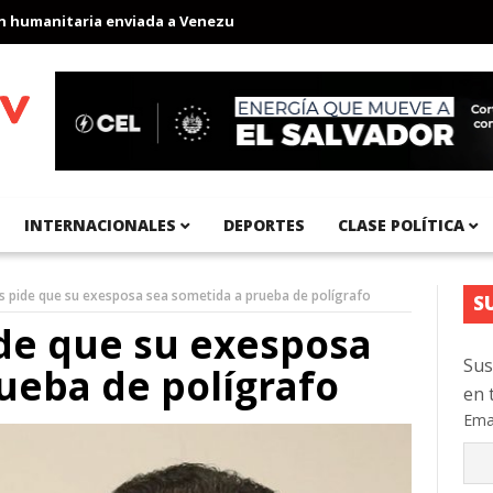
manitaria enviada a Venezuela
Aeropuerto Internacional del Pac
INTERNACIONALES
DEPORTES
CLASE POLÍTICA
s pide que su exesposa sea sometida a prueba de polígrafo
S
de que su exesposa
Sus
ueba de polígrafo
en 
Ema