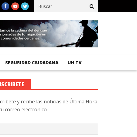
ífico registra 92 % de avance en obras de terracería
Aeropuerto 
SEGURIDAD CIUDADANA
UH TV
USCRIBETE
cribete y recibe las noticias de Última Hora
tu correo electrónico.
il