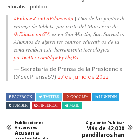
educativo público.
#EnlacesConLaEducación
| Uno de los puntos de
entrega de tablets, por parte del Ministerio de
@EducacionSV
, es en San Martín, San Salvador.
Alumnos de diferentes centros educativos de la
zona reciben esta herramienta tecnológica.
pic.twitter.com/dqwVyVbzPo
— Secretaría de Prensa de la Presidencia
(@SecPrensaSV)
27 de junio de 2022
FACEBOOK
TWITTER
GOOGLE+
LINKEDIN
TUMBLR
PINTEREST
MAIL
Publicaciones
Siguiente Publicar
Anteriores
Más de 42,000
Acusan a
pandilleros han