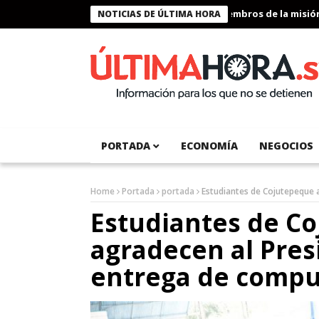
Presidente Bukele condecora a miembros de la misión hu
NOTICIAS DE ÚLTIMA HORA
PORTADA
ECONOMÍA
NEGOCIOS
Home
Portada
portada
Estudiantes de Cojutepeque 
Estudiantes de C
agradecen al Pres
entrega de compu