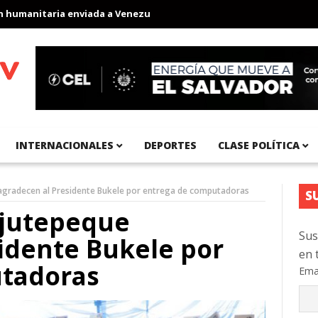
manitaria enviada a Venezuela
Aeropuerto Internacional del Pac
INTERNACIONALES
DEPORTES
CLASE POLÍTICA
agradecen al Presidente Bukele por entrega de computadoras
S
ojutepeque
Sus
idente Bukele por
en 
tadoras
Ema