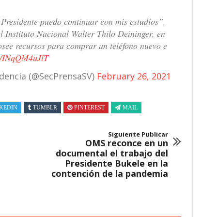
 Presidente puedo continuar con mis estudios”,
 Instituto Nacional Walter Thilo Deininger, en
osee recursos para comprar un teléfono nuevo e
om/INqQM4uJlT
sidencia (@SecPrensaSV)
February 26, 2021
KEDIN
TUMBLR
PINTEREST
MAIL
Siguiente Publicar
OMS reconce en un
documental el trabajo del
Presidente Bukele en la
contención de la pandemia