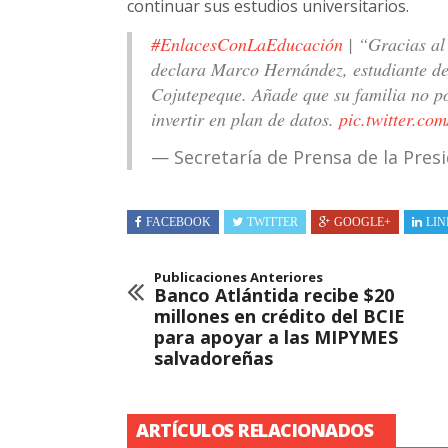
continuar sus estudios universitarios.
#EnlacesConLaEducación
| “Gracias al
declara Marco Hernández, estudiante del
Cojutepeque. Añade que su familia no p
invertir en plan de datos.
pic.twitter.c
— Secretaría de Prensa de la Pre
FACEBOOK
TWITTER
GOOGLE+
LIN
Publicaciones Anteriores
Banco Atlántida recibe $20
millones en crédito del BCIE
para apoyar a las MIPYMES
salvadoreñas
ARTÍCULOS RELACIONADOS