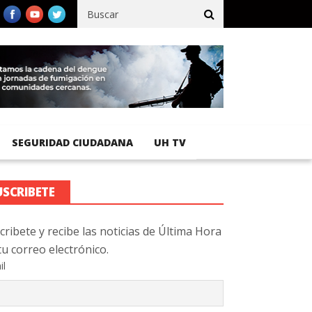
ífico registra 92 % de avance en obras de terracería
Aeropuerto 
SEGURIDAD CIUDADANA
UH TV
USCRIBETE
cribete y recibe las noticias de Última Hora
tu correo electrónico.
il