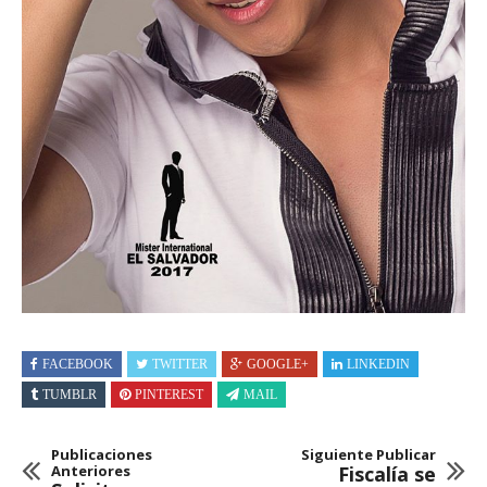
FACEBOOK
TWITTER
GOOGLE+
LINKEDIN
TUMBLR
PINTEREST
MAIL
Publicaciones
Siguiente Publicar
Anteriores
Fiscalía se