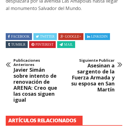
desplazará por la avenida Las Amapolas hasta llegar
al monumento Salvador del Mundo.
FACEBOOK
TWITTER
GOOGLE+
LINKEDIN
TUMBLR
PINTEREST
MAIL
Publicaciones
Siguiente Publicar
Anteriores
Asesinan a
Javier Simán
sargento de la
sobre intento de
Fuerza Armada y
renovación de
su esposa en San
ARENA: Creo que
Martín
las cosas siguen
igual
ARTÍCULOS RELACIONADOS