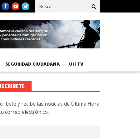
fico registra 92 % de avance en obras de terracería
Aeropuerto 
SEGURIDAD CIUDADANA
UH TV
USCRIBETE
cribete y recibe las noticias de Última Hora
tu correo electrónico.
il