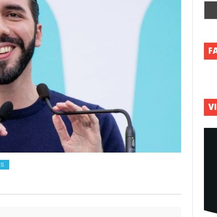
F
V
AS