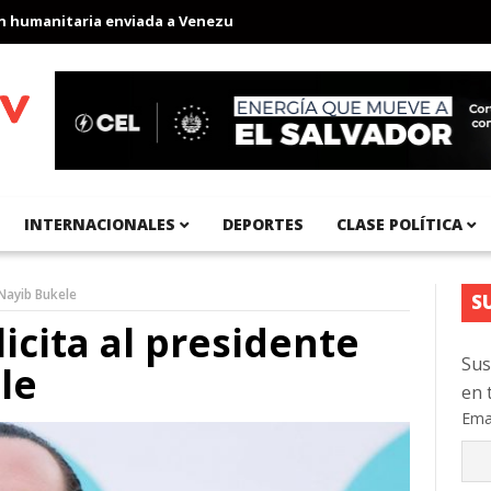
manitaria enviada a Venezuela
Aeropuerto Internacional del Pací
INTERNACIONALES
DEPORTES
CLASE POLÍTICA
 Nayib Bukele
S
icita al presidente
Sus
le
en 
Ema