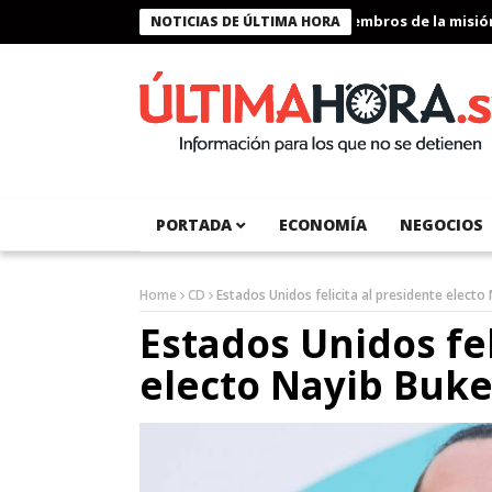
Presidente Bukele condecora a miembros de la misión hu
NOTICIAS DE ÚLTIMA HORA
PORTADA
ECONOMÍA
NEGOCIOS
Home
CD
Estados Unidos felicita al presidente electo
Estados Unidos fel
electo Nayib Buke