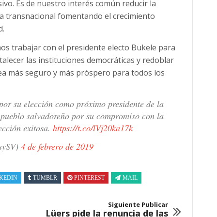
sivo. Es de nuestro interés común reducir la
cia transnacional fomentando el crecimiento
d.
s trabajar con el presidente electo Bukele para
alecer las instituciones democráticas y redoblar
sea más seguro y más próspero para todos los
por su elección como próximo presidente de la
 pueblo salvadoreño por su compromiso con la
ección exitosa.
https://t.co/lVj20ka17k
sySV)
4 de febrero de 2019
KEDIN
TUMBLR
PINTEREST
MAIL
Siguiente Publicar
Lüers pide la renuncia de las