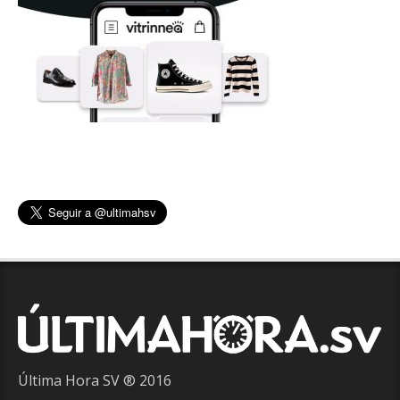
Última Hora SV ® 2016