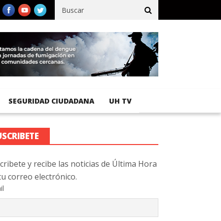
istra 92 % de avance en obras de terracería
Aeropuerto Internac
SEGURIDAD CIUDADANA
UH TV
USCRIBETE
cribete y recibe las noticias de Última Hora
tu correo electrónico.
il