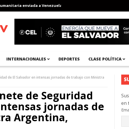
a enviada a Venezuela
Aeropuerto Internacional del Pacífico reg
INTERNACIONALES
DEPORTES
CLASE POLÍTICA
dad de El Salvador en intensas jornadas de trabajo con Ministra
S
inete de Seguridad
Sus
 intensas jornadas de
en 
Ema
tra Argentina,