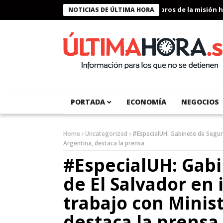
Presidente Bukele condecora a miembros de la misión humanitari
NOTICIAS DE ÚLTIMA HORA
PORTADA
ECONOMÍA
NEGOCIOS
Home
Uncategorized
#EspecialUH: Gabinete de Seguri
Argentina, destaca la prensa
#EspecialUH: Gab
de El Salvador en
trabajo con Minis
destaca la prensa