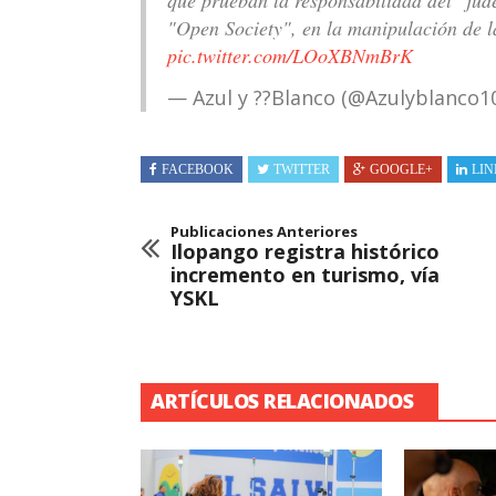
que prueban la responsabilidad del "ju
"Open Society", en la manipulación de l
pic.twitter.com/LOoXBNmBrK
— Azul y ??Blanco (@Azulyblanco1
FACEBOOK
TWITTER
GOOGLE+
LIN
Publicaciones Anteriores
Ilopango registra histórico
incremento en turismo, vía
YSKL
ARTÍCULOS RELACIONADOS