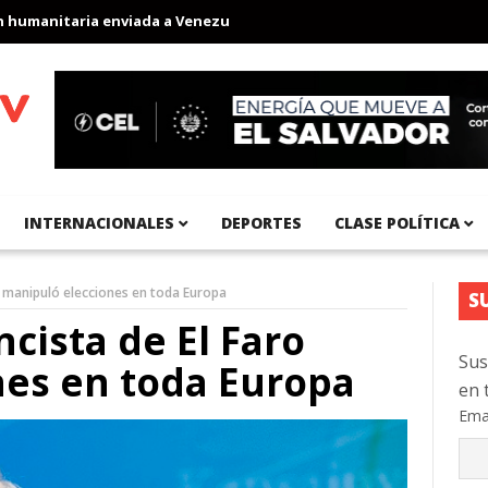
anitaria enviada a Venezuela
Aeropuerto Internacional del Pací
INTERNACIONALES
DEPORTES
CLASE POLÍTICA
o manipuló elecciones en toda Europa
S
cista de El Faro
Sus
nes en toda Europa
en 
Ema