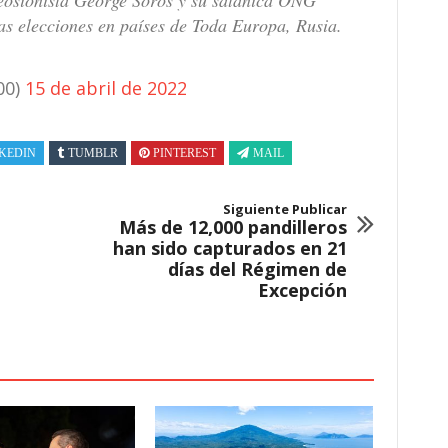
deosionista George Soros y su satánica ONG
as elecciones en países de Toda Europa, Rusia.
00)
15 de abril de 2022
KEDIN
TUMBLR
PINTEREST
MAIL
Siguiente Publicar
Más de 12,000 pandilleros
han sido capturados en 21
días del Régimen de
Excepción