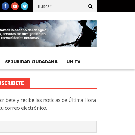
fico registra 92 % de avance en obras de terracería
Aeropuerto I
SEGURIDAD CIUDADANA
UH TV
USCRIBETE
cribete y recibe las noticias de Última Hora
tu correo electrónico.
il