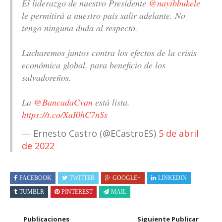
El liderazgo de nuestro Presidente
@nayibbukele
le permitirá a nuestro país salir adelante. No
tengo ninguna duda al respecto.
Lucharemos juntos contra los efectos de la crisis
económica global, para beneficio de los
salvadoreños.
La
@BancadaCyan
está lista.
https://t.co/XaI0hC7nSs
— Ernesto Castro (@ECastroES)
5 de abril
de 2022
FACEBOOK
TWITTER
GOOGLE+
LINKEDIN
TUMBLR
PINTEREST
MAIL
Publicaciones
Siguiente Publicar