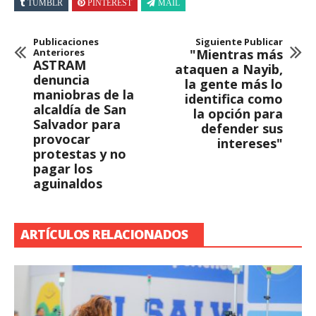
TUMBLR
PINTEREST
MAIL
Publicaciones
Siguiente Publicar
Anteriores
"Mientras más
ASTRAM
ataquen a Nayib,
denuncia
la gente más lo
maniobras de la
identifica como
alcaldía de San
la opción para
Salvador para
defender sus
provocar
intereses"
protestas y no
pagar los
aguinaldos
ARTÍCULOS RELACIONADOS