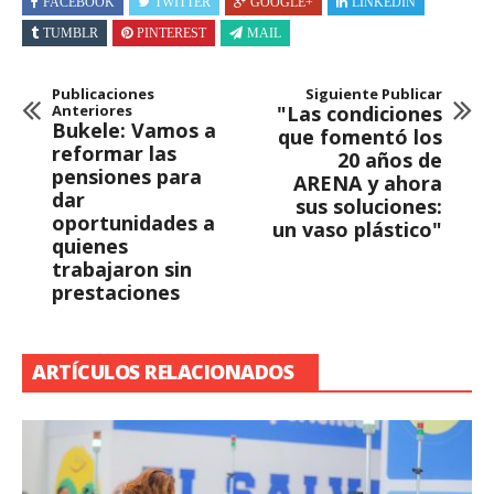
FACEBOOK
TWITTER
GOOGLE+
LINKEDIN
TUMBLR
PINTEREST
MAIL
Publicaciones
Siguiente Publicar
Anteriores
"Las condiciones
Bukele: Vamos a
que fomentó los
reformar las
20 años de
pensiones para
ARENA y ahora
dar
sus soluciones:
oportunidades a
un vaso plástico"
quienes
trabajaron sin
prestaciones
ARTÍCULOS RELACIONADOS