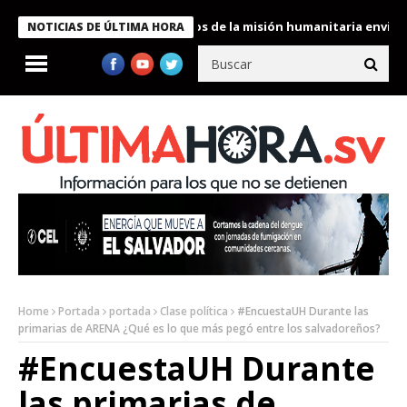
Bukele condecora a miembros de la misión humanitaria enviada a V
NOTICIAS DE ÚLTIMA HORA
Home
Portada
portada
Clase política
#EncuestaUH Durante las
primarias de ARENA ¿Qué es lo que más pegó entre los salvadoreños?
#EncuestaUH Durante
las primarias de